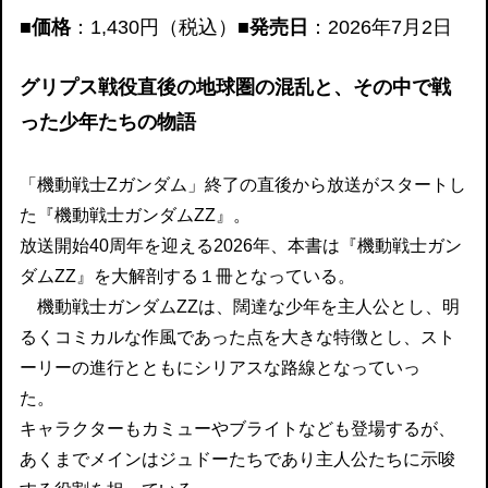
■価格
：1,430円（税込）
■発売日
：2026年7月2日
グリプス戦役直後の地球圏の混乱と、その中で戦
った少年たちの物語
「機動戦士Ζガンダム」終了の直後から放送がスタートし
た『機動戦士ガンダムΖΖ』。
放送開始40周年を迎える2026年、本書は『機動戦士ガン
ダムΖΖ』を大解剖する１冊となっている。
機動戦士ガンダムΖΖは、闊達な少年を主人公とし、明
るくコミカルな作風であった点を大きな特徴とし、スト
ーリーの進行とともにシリアスな路線となっていっ
た。
キャラクターもカミューやブライトなども登場するが、
あくまでメインはジュドーたちであり主人公たちに示唆