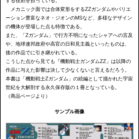
する役割を担っている。
メカニック面では合体変形をするΖΖガンダムやバリエ
ーション豊富なネオ・ジオンのMSなど、多様なデザイン
の機体が登場した点も特徴である。
また、「Ζガンダム」で行方不明になったシャアへの言及
や、地球連邦政府や高官の日和見主義といったものは、
後の作品でに引き継がれている。
こうした点から見ても『機動戦士ガンダムΖΖ」は以降の
作品に与えた影響は決して少なくないと言えるだろう。
本書は「機動戦士Ζガンダム」の続編として描かれた宇宙
世紀を大解剖する永久保存版の１冊となっている。
（商品ページより）
サンプル画像