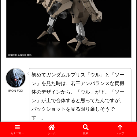
初めてガンダムルブリス「ウル」と「ソー
ン」を見た時は、若干アンバランスな両機
IRON FOX
体のデザインから、「ウル」が下、「ソー
ン」が上で合体すると思ってたんですが、
バックショットを見る限り厳しそうで
す…。
カテゴリー
ホーム
検索
トップ
せめて最後は半壊した両機（勝手に破壊さ