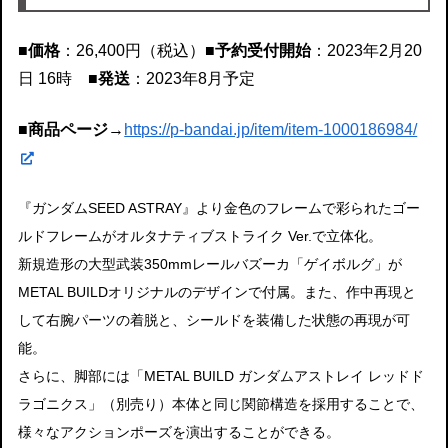
■価格
：26,400円（税込）
■予約受付開始
：2023年2月20
日 16時
■発送
：2023年8月予定
■商品ページ
→
https://p-bandai.jp/item/item-1000186984/
『ガンダムSEED ASTRAY』より金色のフレームで彩られたゴー
ルドフレームがオルタナティブストライク Ver.で立体化。
新規造形の大型武装350mmレールバズーカ「ゲイボルグ」が
METAL BUILDオリジナルのデザインで付属。また、作中再現と
して右腕パーツの着脱と、シールドを装備した状態の再現が可
能。
さらに、脚部には「METAL BUILD ガンダムアストレイ レッドド
ラゴニクス」（別売り）本体と同じ関節構造を採用することで、
様々なアクションポーズを演出することができる。