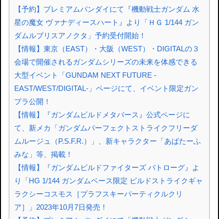
【予約】プレミアムバンダイにて『機動戦士ガンダム 水
星の魔女 ヴァナディースハート』より「ＨＧ 1/144 ガン
ダムルブリスアノクタ」予約受付開始！
【情報】東京（EAST）・大阪（WEST）・DIGITALの３
会場で開催されるガンダムシリーズの未来を体感できる
大型イベント「GUNDAM NEXT FUTURE -
EAST/WEST/DIGITAL-」ページにて、イベント限定ガン
プラ公開！
【情報】『ガンダムビルドメタバース』公式ページに
て、新メカ「ガンダムパーフェクトストライクフリーダ
ムルージュ（P.S.F.R.）」、新キャラクター「あばたーふ
みな」等、掲載！
【情報】『ガンダムビルドファイターズ バトローグ』よ
り「HG 1/144 ガンダムベース限定 ビルドストライクギャ
ラクシーコスモス［プラフスキーパーティクルクリ
ア］」2023年10月7日発売！