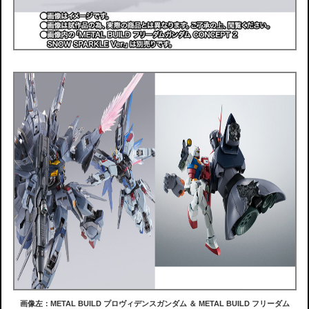
画像左：METAL BUILD プロヴィデンスガンダム ＆ METAL BUILD フリーダム