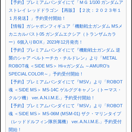
【予約】プレミアムバンダイにて「ＭＧ 1/100 ガンダムア
ストレイ レッドドラゴン 【再販】【２次：２０２３年１
１月発送】」予約受付開始！
【情報】ガシャポンフィギュア「機動戦士ガンダム MSメ
カニカルバスト05 ガンダムエクシア（トランザムカラ
ー）6個入りBOX」2023年12月発売！
【予約】プレミアムバンダイにて『機動戦士ガンダム 逆
襲のシャア ベルトーチカ・チルドレン』より「METAL
ROBOT魂 ＜SIDE MS＞ Hi-νガンダム ～AMURO’s
SPECIAL COLOR～」予約受付開始！
【予約】プレミアムバンダイにて『MSV』より「ROBOT
魂 ＜SIDE MS＞ MS-14C ゲルググキャノン（トーマス・
クルツ機） ver. A.N.I.M.E.」予約受付開始！
【予約】プレミアムバンダイにて『MSV』より「ROBOT
魂 ＜SIDE MS＞ MS-06M (MSM-01) ザク・マリンタイプ
（レッドドルフィン隊所属機） ver. A.N.I.M.E.」予約受付
開始！