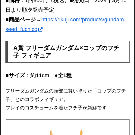
■価格
：1回800円（税込）
■発売日
：2024年3月15
日より順次発売予定
■商品ページ
→
https://1kuji.com/products/gundam-
seed_fuchico
A賞 フリーダムガンダム×コップのフチ
子 フィギュア
■サイズ
：約11cm
●全1種
フリーダムガンダムの頭部に舞い降りた「コップのフチ
子」とのコラボフィギュア。
フレイのコスチュームを着たフチ子が新鮮です！