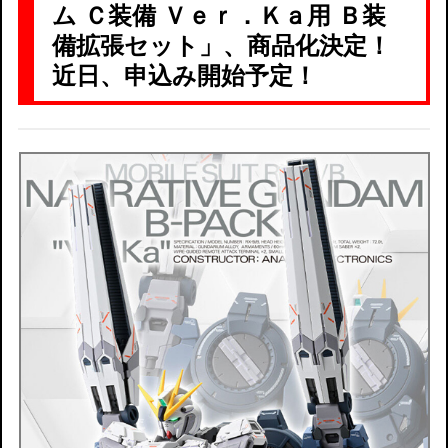
ム Ｃ装備 Ｖｅｒ．Ｋａ用 Ｂ装
備拡張セット」、商品化決定！
近日、申込み開始予定！