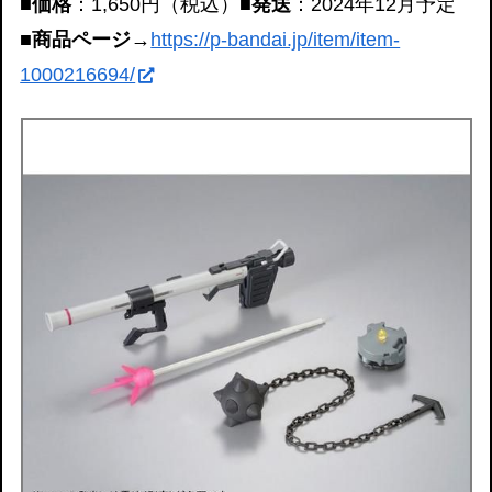
■価格
：1,650円（税込）
■発送
：2024年12月予定
■商品ページ
→
https://p-bandai.jp/item/item-
1000216694/