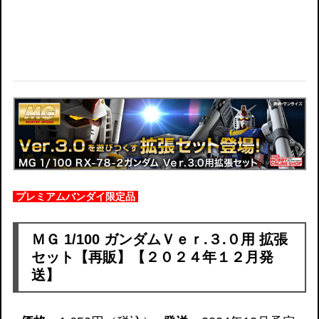
プレミアムバンダイ限定品
ＭＧ 1/100 ガンダムＶｅｒ.３.０用 拡張
セット【再販】【２０２４年１２月発
送】