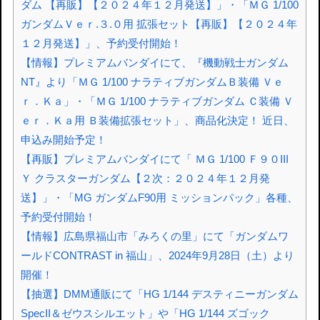
ダム 【再販】【２０２４年１２月発送】」・「ＭＧ 1/100
ガンダムＶｅｒ.３.０用 拡張セット【再販】【２０２４年
１２月発送】」、予約受付開始！
【情報】プレミアムバンダイにて、『機動戦士ガンダム
NT』より「ＭＧ 1/100 ナラティブガンダムＢ装備 Ｖｅ
ｒ．Ｋａ」・「ＭＧ 1/100 ナラティブガンダム Ｃ装備 Ｖ
ｅｒ．Ｋａ用 Ｂ装備拡張セット」、商品化決定！ 近日、
申込み開始予定！
【再販】プレミアムバンダイにて「 ＭＧ 1/100 Ｆ９０III
Ｙ クラスターガンダム【２次：２０２４年１２月発
送】」・「MG ガンダムF90用 ミッションパック」各種、
予約受付開始！
【情報】広島県福山市「みろくの里」にて「ガンダムワ
ールドCONTRAST in 福山」、2024年9月28日（土）より
開催！
【抽選】DMM通販にて「HG 1/144 デスティニーガンダム
SpecII＆ゼウスシルエット」や「HG 1/144 ズゴック