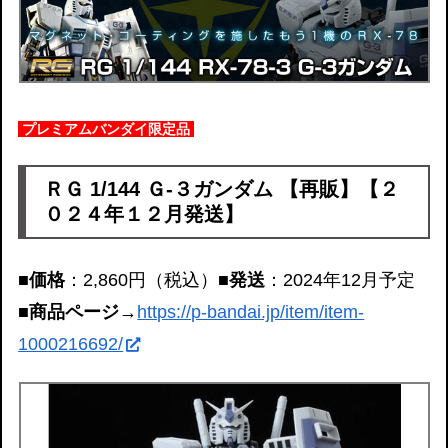
プレミアムバンダイ限定品
ＲＧ 1/144 Ｇ-３ガンダム 【再販】【２
０２４年１２月発送】
■価格
：2,860円（税込）
■発送
：2024年12月予定
■商品ページ
→
https://p-bandai.jp/item/item-
1000216692/