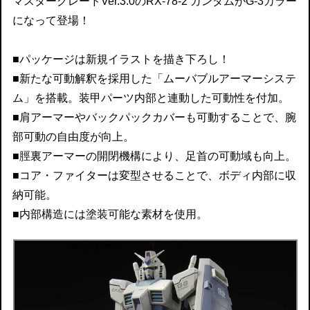
マスターグレードVer.3.0のRX-78-2 ガンダムがG-3カラー
になって登場！
■パッケージは新規イラストを描き下ろし！
■新たな可動解釈を採用した「ムーバブルアーマーシステ
ム」を搭載。装甲パーツ内部と連動した可動性を付加。
■肩アーマーやバックパックカバーも可動することで、腕
部可動の自由度が向上。
■脛裏アーマーの開閉機構により、足首の可動域も向上。
■コア・ファイターは変型させることで、ボディ内部に収
納可能。
■内部構造には塗装可能な素材を使用。