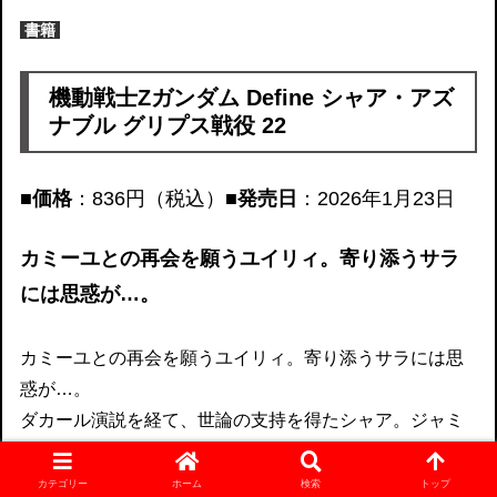
書籍
機動戦士Zガンダム Define シャア・アズ
ナブル グリプス戦役 22
■価格
：836円（税込）
■発売日
：2026年1月23日
カミーユとの再会を願うユイリィ。寄り添うサラ
には思惑が…。
カミーユとの再会を願うユイリィ。寄り添うサラには思
惑が…。
ダカール演説を経て、世論の支持を得たシャア。ジャミ
トフは静観し、パプテマスはシャアに接近しつつもサラ
を配してエゥーゴの内情を探っていく。北爪宏幸が紡ぐ
カテゴリー
ホーム
検索
トップ