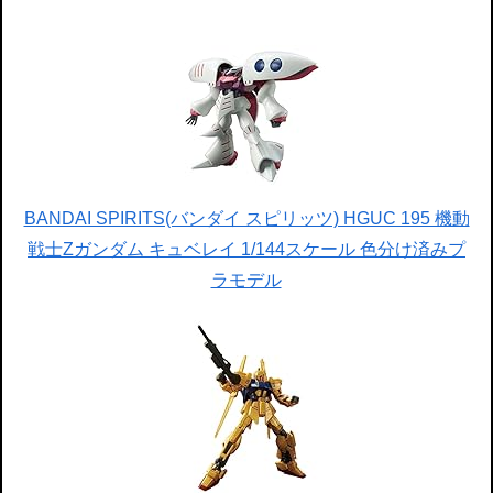
BANDAI SPIRITS(バンダイ スピリッツ) HGUC 195 機動
戦士Zガンダム キュベレイ 1/144スケール 色分け済みプ
ラモデル