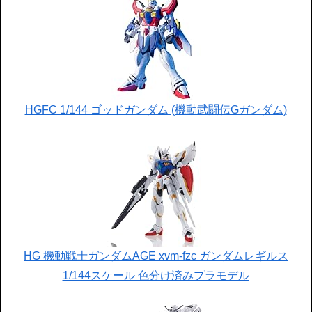
HGFC 1/144 ゴッドガンダム (機動武闘伝Gガンダム)
HG 機動戦士ガンダムAGE xvm-fzc ガンダムレギルス
1/144スケール 色分け済みプラモデル